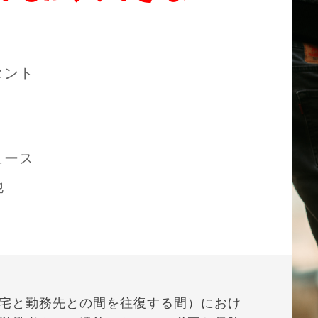
タント
ュース
他
宅と勤務先との間を往復する間）におけ