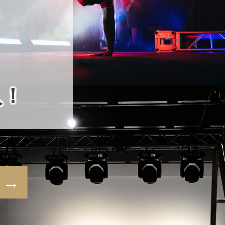
入！
 →