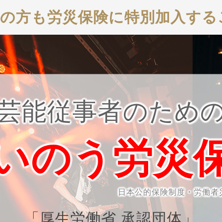
事者の方も労災保険に特別加入す
芸能従事者のため
いのう労災
日本公的保険制度・労働者
「厚生労働省 承認団体」